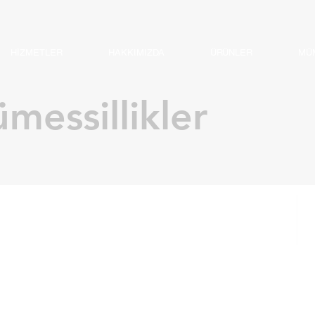
HİZMETLER
HAKKIMIZDA
ÜRÜNLER
MÜM
messillikler