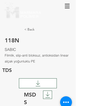
MARMARA
POLİMER
< Back
118N
SABIC
Filmlik, slip-anti bloksuz, antioksidan linear
alçak yoğunluklu PE
TDS
MSD
S