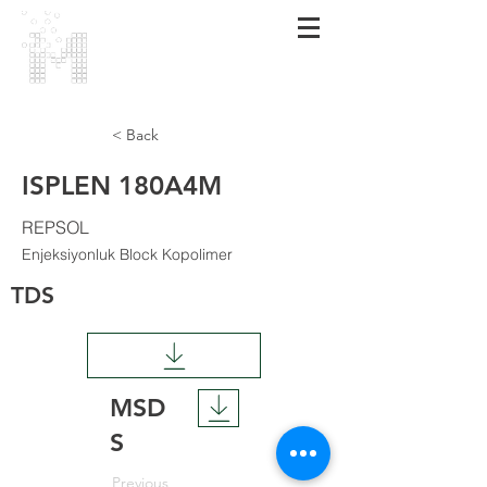
MARMARA
POLİMER
< Back
ISPLEN 180A4M
REPSOL
Enjeksiyonluk Block Kopolimer
TDS
MSD
S
Previous