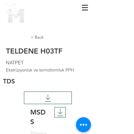
MARMARA
POLİMER
< Back
TELDENE H03TF
NATPET
Ekstrüzyonluk ve termoformluk PPH
TDS
MSD
S
Previous