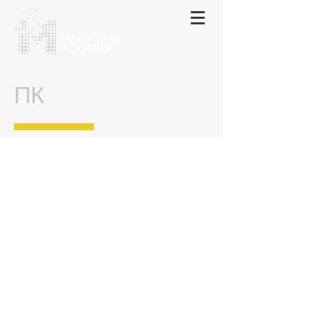
МАRMARA
POLIMER
ПК