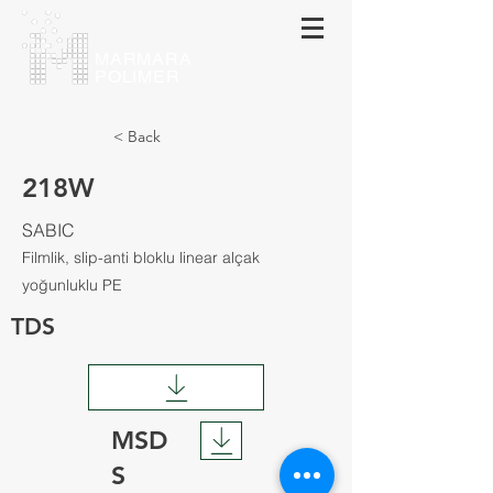
МАRMARA
POLIMER
< Back
218W
SABIC
Filmlik, slip-anti bloklu linear alçak
yoğunluklu PE
TDS
MSD
S