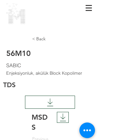
МАRMARA
POLIMER
< Back
56M10
SABIC
Enjeksiyonluk, akülük Block Kopolimer
TDS
MSD
S
Previous