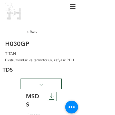
МАRMARA
POLIMER
< Back
H030GP
TITAN
Ekstrüzyonluk ve termoforluk, rafyalık PPH
TDS
MSD
S
Previous